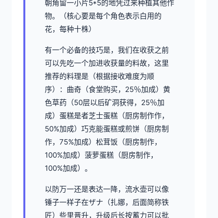
朝角留一小片5*5的地凭过来种植其他作
物。（核心要是每个角色表示白用的
花，每种十株）
有一个必备的技巧是，我们在收获之前
可以先吃一个加进收获量的料故，这里
推荐的料理是（根据接收难度为顺
序）：曲奇（食堂购买，25％加成）黄
色草药（50层以后矿洞获得，25％加
成）蛋糕是者芝士蛋糕（厨房制作作，
50%加成）巧克能蛋糕或煎饼（厨房制
作，75%加成）松茸饭（厨房制作，
100%加成）菠萝蛋糕（厨房制作，
100%加成）。
以防万一还是表达一降，流水壶可以像
锤子一样子在ザナ（扎娜，后面简称铁
匠）些里晋升，升级后长按蓄力可以批