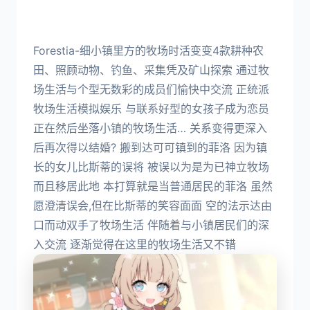
Forestia-细小镇里方的牧场时活变变4款耕种农
田、照顾动物、钓鱼、采集凭及矿山探索 通过牧
场生活与个型无数彩的成员们愉快中交流 正统派
牧场生活模拟娱乐 与联系好型的女孩子成为恋员
正在然后坐落小镇的牧场生活… 关系变得更深入
后再次得以结婚? 搬到达可可镇到的菲洛 因为镇
长的女儿比斯蒂的误将 被误以为是为已神立牧场
而且移居此地 本打算就是当普通居民的菲洛 虽然
愿澄清误会,但在比斯蒂的笑容面面 空的法示达由
口而动双手了牧场生活 伴随着与小镇居民们的深
入交流 逐渐觉得在这里的牧场生活又不错