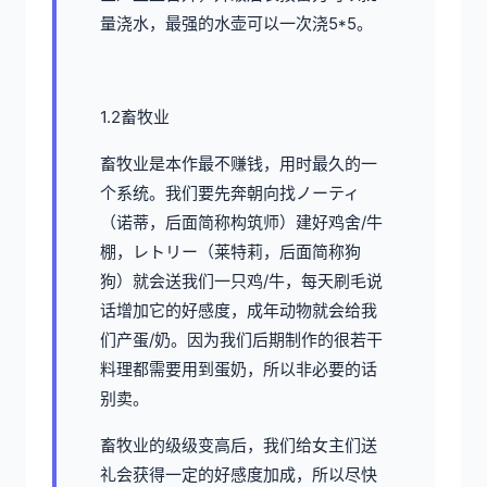
量浇水，最强的水壶可以一次浇5*5。
1.2畜牧业
畜牧业是本作最不赚钱，用时最久的一
个系统。我们要先奔朝向找ノーティ
（诺蒂，后面简称构筑师）建好鸡舍/牛
棚，レトリー（莱特莉，后面简称狗
狗）就会送我们一只鸡/牛，每天刷毛说
话增加它的好感度，成年动物就会给我
们产蛋/奶。因为我们后期制作的很若干
料理都需要用到蛋奶，所以非必要的话
别卖。
畜牧业的级级变高后，我们给女主们送
礼会获得一定的好感度加成，所以尽快