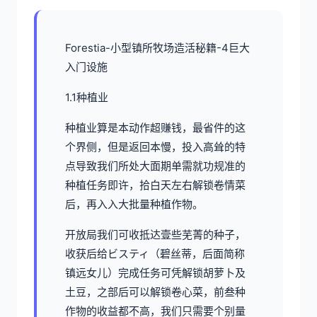
Forestia-小型镇所牧场造活秘籍-4巨大
入门设施
1.1种植业
种植业算是本动作超赚钱，最省件的这
个界侧，但是返回本慢，投入高耸的特
点导致我们所处大面期单需就功规准的
种植任务即许，拾白天左右解锁卷情菜
后，再入入大批量种植作物。
开放局我们可收抵达壹些芜菁的种子，
收获后给ビスティ（碧丝蒂，后面简称
镇远女儿）完成任务可凭解锁胡萝卜及
土豆，之部后可以解锁卷心菜，前叁种
作物的收益都不高，我们只需要个别量