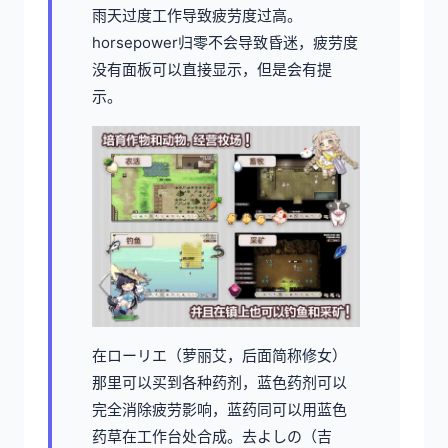
雨天过度工作导致疲劳度过高。
horsepower归零不会导致昏迷，疲劳度
没有面板可以直接显示，但是会有提
示。
在ローリエ（萝丽艾，后面简称修女）
那里可以买到各种药剂，蓝色药剂可以
完全消除疲劳影响，蓝药同可以用蓝色
药草在工作台处合成。去よしの（吉