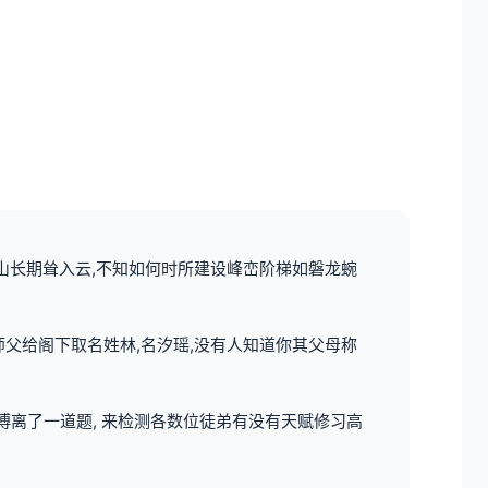
天山长期耸入云,不知如何时所建设峰峦阶梯如磐龙蜿
师父给阁下取名姓林,名汐瑶,没有人知道你其父母称
傅离了一道题, 来检测各数位徒弟有没有天赋修习高