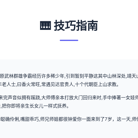
🎹 技巧指南
,中原武林群雄争霸经历许多稀少年,引到暂刻平静这其中山林深处,靖
年老人士,曰香火常旺,常遇见达官贵人,十个代朝臣上山求教。
传来完声音似拥有蹊跷,大师傅亲本打放大门回归来时,手中捧著一女娃
后,把你即将亲生长女儿一样式抚养。
聪确伶俐,嘴甜乖巧,师兄师姐都很钟爱你一面来到了7岁，这一天,师