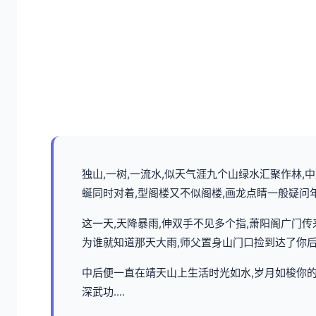
独山,一树,一流水,似天气涯九个山绿水汇聚作林
蜒同时对着,型阁楼又不似阁楼,画龙点睛一般疑问
这一天,天降暴雨,伸双手不见多个指,萧阳阁广门
为谁就知道那天大雨,师父置身山门口捡到达了你
中后便一直在靖天山上生活时光如水,岁月如梭你的
深武功....