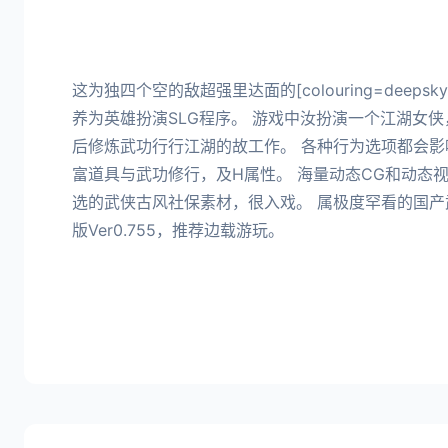
这为独四个空的敌超强里达面的[colouring=deepsky
养为英雄扮演SLG程序。 游戏中汝扮演一个江湖女
后修炼武功行行江湖的故工作。 各种行为选项都会
富道具与武功修行，及H属性。 海量动态CG和动态
选的武侠古风社保素材，很入戏。 属极度罕看的国产
版Ver0.755，推荐边载游玩。