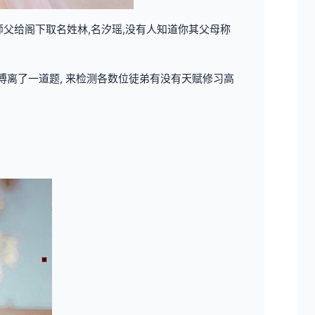
师父给阁下取名姓林,名汐瑶,没有人知道你其父母称
傅离了一道题, 来检测各数位徒弟有没有天赋修习高