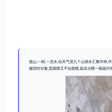
独山,一树,一流水,似天气涯九个山绿水汇聚作林
蜒同时对着,型阁楼又不似阁楼,画龙点睛一般疑问