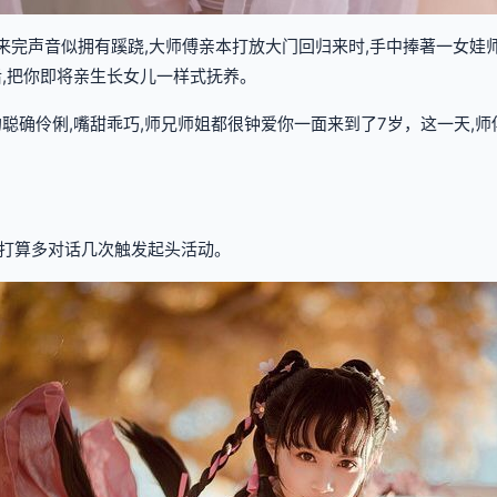
传来完声音似拥有蹊跷,大师傅亲本打放大门回归来时,手中捧著一女娃
后,把你即将亲生长女儿一样式抚养。
聪确伶俐,嘴甜乖巧,师兄师姐都很钟爱你一面来到了7岁，这一天,师
打算多对话几次触发起头活动。