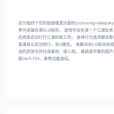
这为独四个空的敌超强里达面的[colouring=deepsky
养为英雄扮演SLG程序。 游戏中汝扮演一个江湖女
后修炼武功行行江湖的故工作。 各种行为选项都会
富道具与武功修行，及H属性。 海量动态CG和动态
选的武侠古风社保素材，很入戏。 属极度罕看的国产
版Ver0.755，推荐边载游玩。