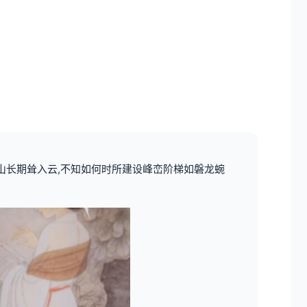
天山长期耸入云,不知如何时所建设峰峦阶梯如磐龙蜿