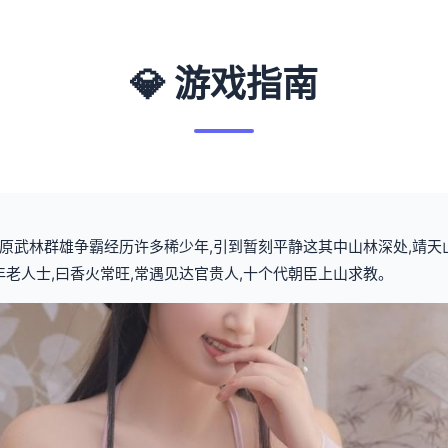
💎 游戏指南
,中原武林群雄争霸经历许多稀少年,引到暂刻平静这其中山林深处,靖
年老人士,曰香火常旺,常遇见达官贵人,十个代朝臣上山求教。