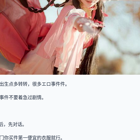
出生点多转转，很多エロ事件件。
事件不要着急过剧情。
后，先对话。
门你买件第一便宜的衣服就行。