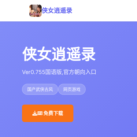
侠女逍遥录
侠女逍遥录
Ver0.755国语版,官方朝向入口
国产武侠古风
网页游戏
⌨️ 免费下载