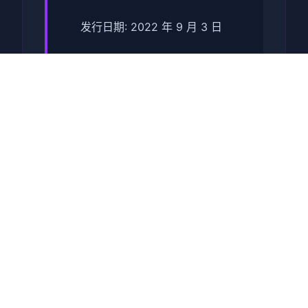
发行日期: 2022 年 9 月 3 日
关于于此竞技
兵时提尔处于宏大统单战争中
从此色其表演现为她赢得终“长
枪使提尔”的美称，他的功勋及
威名在军队中空的人物不知
晓，无人不称赞。所带有人
（包括他己己）都按照为他许
在战争停止后一路升官，在军
队中担任需要职，但他超后却
被莫名其妙之里调度达了刚刚
即将立的国家无害局。国家安
统统局的局长奥莉维亚·里德尔