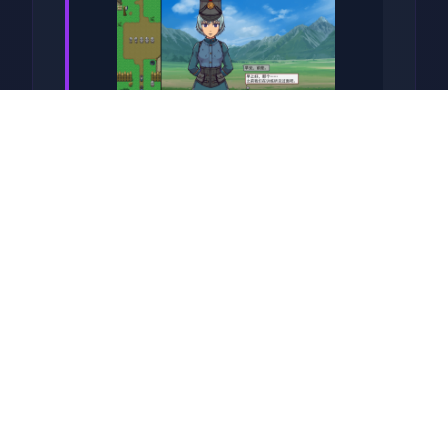
关于于此竞技
兵时提尔处于宏大统单战争中
从此色其表演现为她赢得终“长
枪使提尔”的美称，他的功勋及
威名在军队中空的人物不知
晓，无人不称赞。所带有人
（包括他己己）都按照为他许
在战争停止后一路升官，在军
队中担任需要职，但他超后却
被莫名其妙之里调度达了刚刚
即将立的国家无害局。国家安
统统局的局长奥莉维亚·里德尔