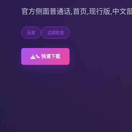
官方侧面普通话,首页,现行版,中文
玩家
边境检查
📞 快速下载