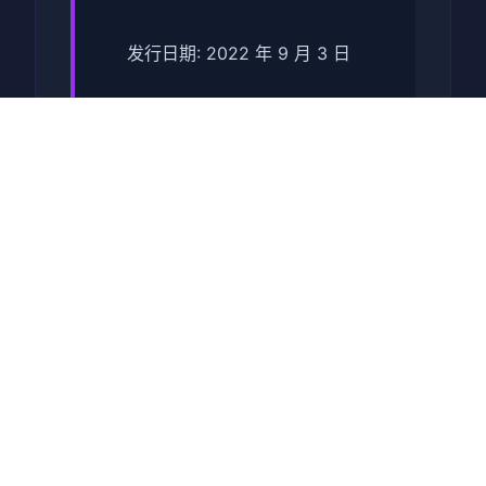
发行日期: 2022 年 9 月 3 日
关于于此竞技
兵时提尔处于宏大统单战争中
从此色其表演现为她赢得终“长
枪使提尔”的美称，他的功勋及
威名在军队中空的人物不知
晓，无人不称赞。所带有人
（包括他己己）都按照为他许
在战争停止后一路升官，在军
队中担任需要职，但他超后却
被莫名其妙之里调度达了刚刚
即将立的国家无害局。国家安
统统局的局长奥莉维亚·里德尔