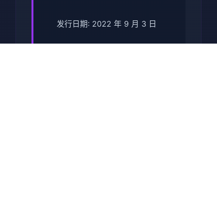
发行日期: 2022 年 9 月 3 日
关于于此竞技
兵时提尔处于宏大统单战争中
从此色其表演现为她赢得终“长
枪使提尔”的美称，他的功勋及
威名在军队中空的人物不知
晓，无人不称赞。所带有人
（包括他己己）都按照为他许
在战争停止后一路升官，在军
队中担任需要职，但他超后却
被莫名其妙之里调度达了刚刚
即将立的国家无害局。国家安
统统局的局长奥莉维亚·里德尔