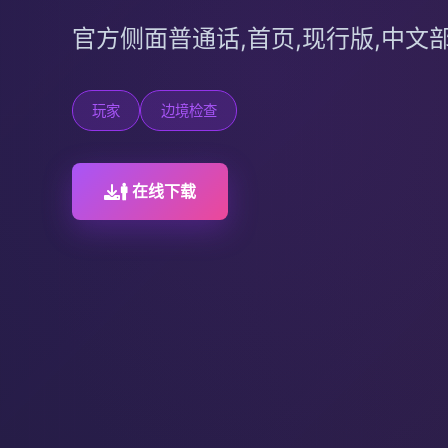
官方侧面普通话,首页,现行版,中文
玩家
边境检查
🚹 在线下载