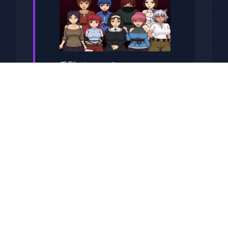
系列: Kagura Games
发行日期: 2022 年 9 月 3 日
关于于此竞技
兵时提尔处于宏大统单战争中
从此色其表演现为她赢得终“长
枪使提尔”的美称，他的功勋及