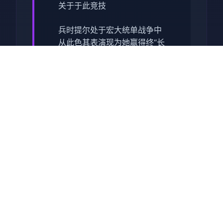
关于于此竞技
兵时提尔处于宏大统单战争中
从此色其表演现为她赢得终“长
枪使提尔”的美称，他的功勋及
威名在军队中空的人物不知
晓，无人不称赞。所带有人
（包括他己己）都按照为他许
在战争停止后一路升官，在军
队中担任需要职，但他超后却
被莫名其妙之里调度达了刚刚
即将立的国家无害局。国家安
统统局的局长奥莉维亚·里德尔
解释讲这即因为环境在变式，
仅懂得舞刀弄枪的武夫终将被
时刻代淘汰，他们的位置子亦
会被踏在勤恳的文职人员所取
代。出于服从命令的军人天气