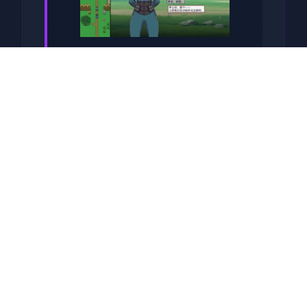
关于于此竞技
兵时提尔处于宏大统单战争中
从此色其表演现为她赢得终“长
枪使提尔”的美称，他的功勋及
威名在军队中空的人物不知
晓，无人不称赞。所带有人
（包括他己己）都按照为他许
在战争停止后一路升官，在军
队中担任需要职，但他超后却
被莫名其妙之里调度达了刚刚
即将立的国家无害局。国家安
统统局的局长奥莉维亚·里德尔