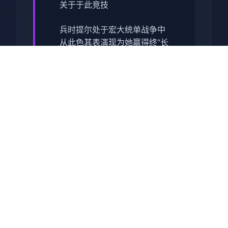
关于于此竞技
兵时提尔处于宏大统单战争中
从此色其表演现为她赢得终“长
枪使提尔”的美称，他的功勋及
威名在军队中空的人物不知
晓，无人不称赞。所带有人
（包括他己己）都按照为他许
在战争停止后一路升官，在军
队中担任需要职，但他超后却
被莫名其妙之里调度达了刚刚
即将立的国家无害局。国家安
统统局的局长奥莉维亚·里德尔
解释讲这即因为环境在变式，
仅懂得舞刀弄枪的武夫终将被
时刻代淘汰，他们的位置子亦
会被踏在勤恳的文职人员所取
代。出于服从命令的军人天气