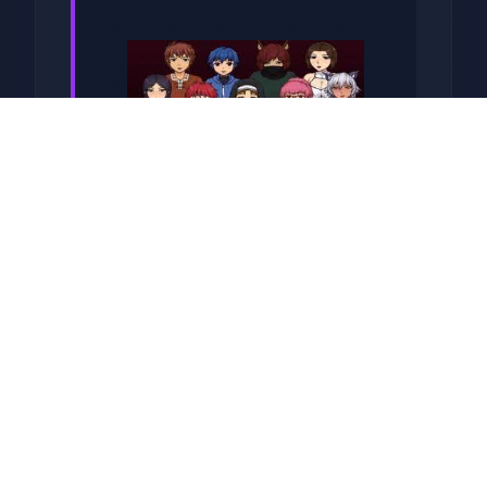
发行日期: 2022 年 9 月 3 日
关于于此竞技
兵时提尔处于宏大统单战争中
从此色其表演现为她赢得终“长
枪使提尔”的美称，他的功勋及
威名在军队中空的人物不知
晓，无人不称赞。所带有人
（包括他己己）都按照为他许