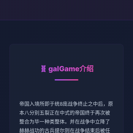
🧬 galGame介绍
帝国入境所即于统8庞战争终止之中后，原
本八分别五裂正在中式的帝国终于再次被
整合为毕一种类整体。并在战争中立降了
赫赫战功的古兵提尔则在战争结束后被任