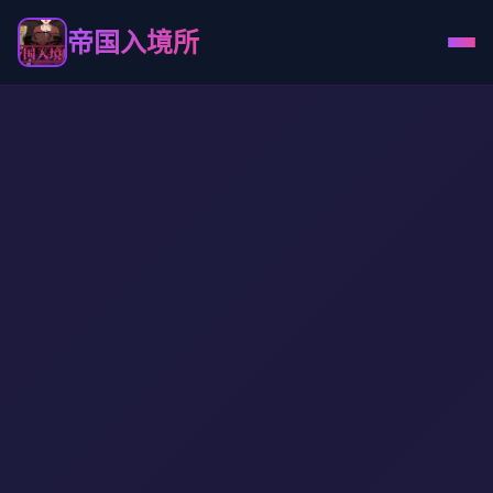
帝国入境所