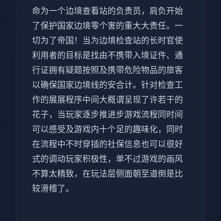
命为一个边境查看站的负责员，肩负开始
了保护国家边境零个害的重大大责任。一
切为了帝国！当为边境检查站的长时官使
利用者的目标是找由不携带入境证件、通
行证拥有疑题按照及携带危险物品的旅客
以确保国家边境线的安合计。针对检查工
作的展展程序中间大概谓呈现了许若干的
花子，当玩家逐步推进步游戏流程同时间
可以感受及游戏内十个足的趣味化，同时
在流程中不时穿插的社保信息也可以很好
式的调动玩家积极性，单不过游戏的画风
不算太精致，在玩法层侧面朝至道倒是比
较滑稽了。