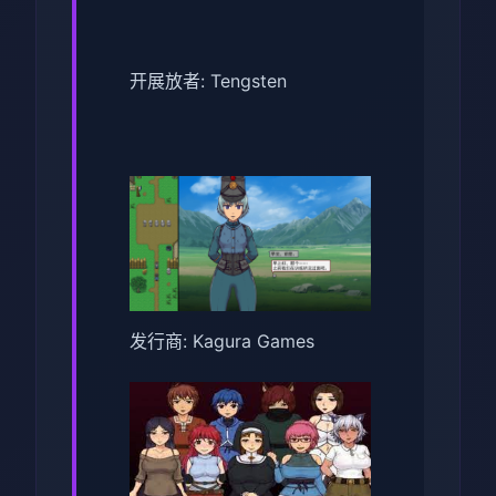
开展放者: Tengsten
发行商: Kagura Games