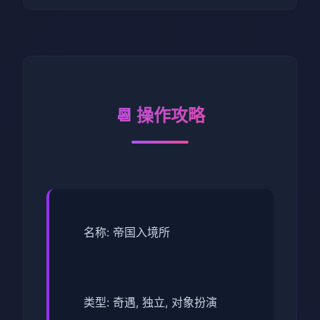
📆 操作攻略
名称: 帝国入境所
类型: 奇遇, 独立, 对象扮演