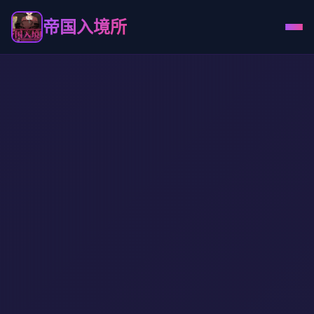
帝国入境所