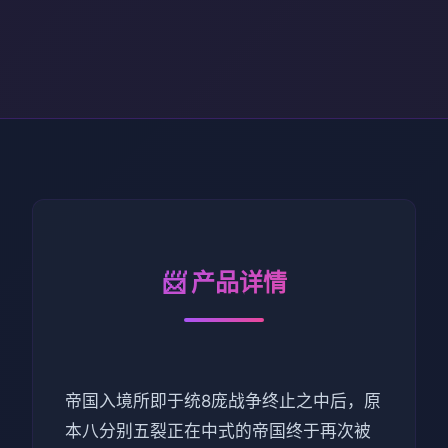
📨 产品详情
帝国入境所即于统8庞战争终止之中后，原
本八分别五裂正在中式的帝国终于再次被