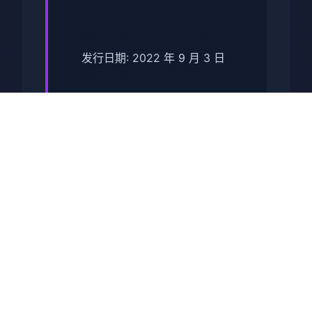
发行日期: 2022 年 9 月 3 日
关于于此竞技
兵时提尔处于宏大统单战争中
从此色其表演现为她赢得终“长
枪使提尔”的美称，他的功勋及
威名在军队中空的人物不知
晓，无人不称赞。所带有人
（包括他己己）都按照为他许
在战争停止后一路升官，在军
队中担任需要职，但他超后却
被莫名其妙之里调度达了刚刚