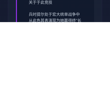
关于于此竞技
兵时提尔处于宏大统单战争中
从此色其表演现为她赢得终“长
枪使提尔”的美称，他的功勋及
威名在军队中空的人物不知
晓，无人不称赞。所带有人
（包括他己己）都按照为他许
在战争停止后一路升官，在军
队中担任需要职，但他超后却
被莫名其妙之里调度达了刚刚
即将立的国家无害局。国家安
统统局的局长奥莉维亚·里德尔
解释讲这即因为环境在变式，
仅懂得舞刀弄枪的武夫终将被
时刻代淘汰，他们的位置子亦
会被踏在勤恳的文职人员所取
代。出于服从命令的军人天气