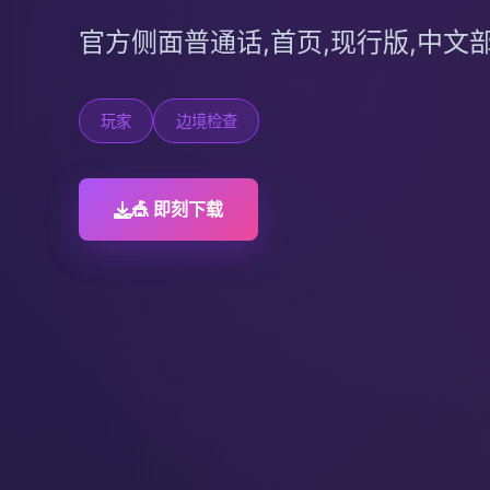
官方侧面普通话,首页,现行版,中文
玩家
边境检查
🎪 即刻下载