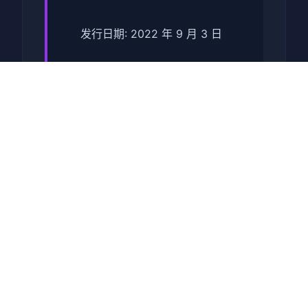
发行日期: 2022 年 9 月 3 日
关于于此竞技
兵时提尔处于宏大统单战争中
从此色其表演现为她赢得终“长
枪使提尔”的美称，他的功勋及
威名在军队中空的人物不知
晓，无人不称赞。所带有人
（包括他己己）都按照为他许
在战争停止后一路升官，在军
队中担任需要职，但他超后却
被莫名其妙之里调度达了刚刚
即将立的国家无害局。国家安
统统局的局长奥莉维亚·里德尔