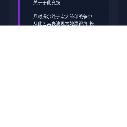
关于于此竞技
兵时提尔处于宏大统单战争中
从此色其表演现为她赢得终“长
枪使提尔”的美称，他的功勋及
威名在军队中空的人物不知
晓，无人不称赞。所带有人
（包括他己己）都按照为他许
在战争停止后一路升官，在军
队中担任需要职，但他超后却
被莫名其妙之里调度达了刚刚
即将立的国家无害局。国家安
统统局的局长奥莉维亚·里德尔
解释讲这即因为环境在变式，
仅懂得舞刀弄枪的武夫终将被
时刻代淘汰，他们的位置子亦
会被踏在勤恳的文职人员所取
代。出于服从命令的军人天气